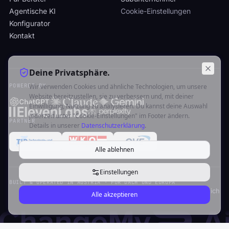
Agentische KI
Cookie-Einstellungen
Konfigurator
Kontakt
Deine Privatsphäre.
POWERED BY
Wir verwenden Cookies und ähnliche Technologien, um unsere
Website bereitzustellen, sie zu verbessern und, mit deiner
Einwilligung, Nutzung zu analysieren. Du kannst deine Auswahl
jederzeit unter "Cookie-Einstellungen" im Footer ändern.
PARTNER
Details in unserer
Datenschutzerklärung
.
Alle ablehnen
Einstellungen
BUILT & OPERATED IN AUSTRIA · FÜR DACH UND EUROPA
© 2026 ChangeMy.AI FlexCo · Thaya, Österreich
Alle akzeptieren