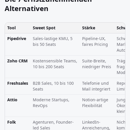
Alternativen
Tool
Sweet Spot
Stärke
Schwä
Pipedrive
Sales-lastige KMU, 5
Pipeline-UX,
Schwa
bis 50 Seats
faires Pricing
Market
Autom
Zoho CRM
Kostensensible Teams,
Suite-Breite,
Träge 
10 bis 200 Seats
niedriger Preis
fragme
Modul
Freshsales
B2B Sales, 10 bis 100
Telefonie und
Report
Seats
Mail integriert
Limits
Attio
Moderne Startups,
Notion-artige
Jung,
RevOps
Flexibilität
Ökosy
klein
Folk
Agenturen, Founder-
LinkedIn-
Nicht 
led Sales
Anreicherung,
kompl