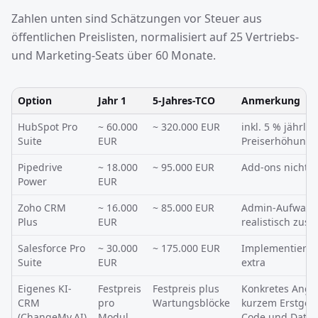
Zahlen unten sind Schätzungen vor Steuer aus
öffentlichen Preislisten, normalisiert auf 25 Vertriebs-
und Marketing-Seats über 60 Monate.
Option
Jahr 1
5-Jahres-TCO
Anmerkung
HubSpot Pro
~ 60.000
~ 320.000 EUR
inkl. 5 % jährlic
Suite
EUR
Preiserhöhung
Pipedrive
~ 18.000
~ 95.000 EUR
Add-ons nicht e
Power
EUR
Zoho CRM
~ 16.000
~ 85.000 EUR
Admin-Aufwan
Plus
EUR
realistisch zusä
Salesforce Pro
~ 30.000
~ 175.000 EUR
Implementierun
Suite
EUR
extra
Eigenes KI-
Festpreis
Festpreis plus
Konkretes Ange
CRM
pro
Wartungsblöcke
kurzem Erstges
(ChangeMy.AI)
Modul
Code und Daten