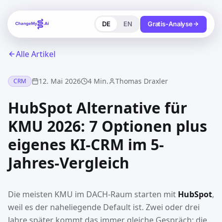
DE
EN
Gratis-Analyse
Alle Artikel
12. Mai 2026
4 Min.
Thomas Draxler
CRM
HubSpot Alternative für
KMU 2026: 7 Optionen plus
eigenes KI-CRM im 5-
Jahres-Vergleich
Die meisten KMU im DACH-Raum starten mit
HubSpot
,
weil es der naheliegende Default ist. Zwei oder drei
Jahre später kommt das immer gleiche Gespräch: die