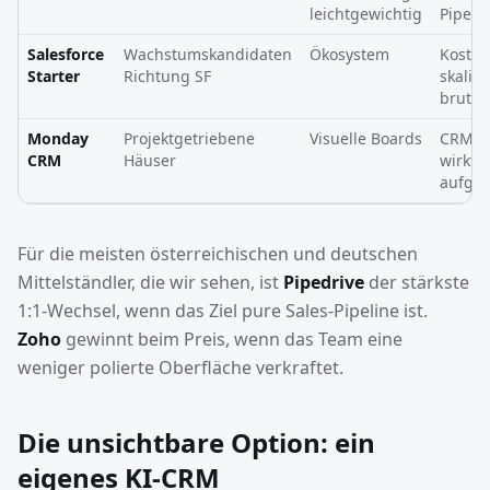
leichtgewichtig
Pipeli
Salesforce
Wachstumskandidaten
Ökosystem
Kosten
Starter
Richtung SF
skalie
brutal
Monday
Projektgetriebene
Visuelle Boards
CRM-L
CRM
Häuser
wirkt
aufges
Für die meisten österreichischen und deutschen
Mittelständler, die wir sehen, ist
Pipedrive
der stärkste
1:1-Wechsel, wenn das Ziel pure Sales-Pipeline ist.
Zoho
gewinnt beim Preis, wenn das Team eine
weniger polierte Oberfläche verkraftet.
Die unsichtbare Option: ein
eigenes KI-CRM