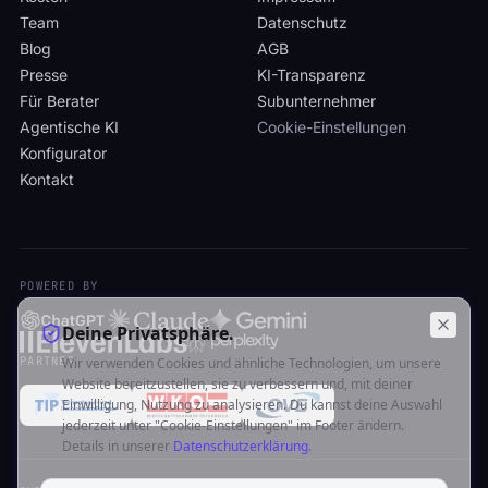
Team
Datenschutz
Blog
AGB
Presse
KI-Transparenz
Für Berater
Subunternehmer
Agentische KI
Cookie-Einstellungen
Konfigurator
Kontakt
POWERED BY
Deine Privatsphäre.
PARTNER
Wir verwenden Cookies und ähnliche Technologien, um unsere
Website bereitzustellen, sie zu verbessern und, mit deiner
Einwilligung, Nutzung zu analysieren. Du kannst deine Auswahl
jederzeit unter "Cookie-Einstellungen" im Footer ändern.
Details in unserer
Datenschutzerklärung
.