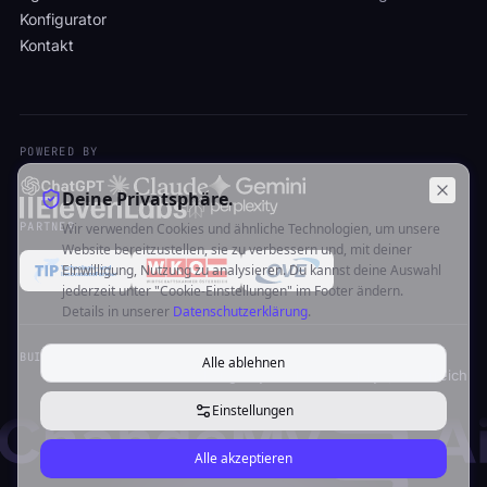
Konfigurator
Kontakt
POWERED BY
Deine Privatsphäre.
PARTNER
Wir verwenden Cookies und ähnliche Technologien, um unsere
Website bereitzustellen, sie zu verbessern und, mit deiner
Einwilligung, Nutzung zu analysieren. Du kannst deine Auswahl
jederzeit unter "Cookie-Einstellungen" im Footer ändern.
Details in unserer
Datenschutzerklärung
.
BUILT & OPERATED IN AUSTRIA · FÜR DACH UND EUROPA
Alle ablehnen
© 2026 ChangeMy.AI FlexCo · Thaya, Österreich
Einstellungen
Alle akzeptieren