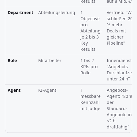
Results
auf 8 Mio. €"
Department
Abteilungsleitung
1
Vertrieb: "Wir
Objective
schließen 20
pro
% mehr
Abteilung,
Deals mit
je 2 bis 3
gleicher
Key
Pipeline"
Results
Role
Mitarbeiter
1 bis 2
Innendienst:
KPIs pro
"Angebots-
Rolle
Durchlaufzeit
unter 24 h"
Agent
KI-Agent
1
Angebots-
messbare
Agent: "80 %
Kennzahl
der
mit Judge
Standard-
Angebote in
<2 h
draftfähig"