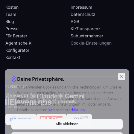
Kosten
Impressum
Team
Datenschutz
Blog
AGB
Presse
KI-Transparenz
Für Berater
Subunternehmer
Agentische KI
Cookie-Einstellungen
Konfigurator
Kontakt
Deine Privatsphäre.
POWERED BY
Wir verwenden Cookies und ähnliche Technologien, um unsere
Website bereitzustellen, sie zu verbessern und, mit deiner
Einwilligung, Nutzung zu analysieren. Du kannst deine Auswahl
jederzeit unter "Cookie-Einstellungen" im Footer ändern.
PARTNER
Details in unserer
Datenschutzerklärung
.
Alle ablehnen