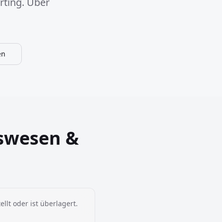
rting. Über
en
tswesen &
ellt oder ist überlagert.