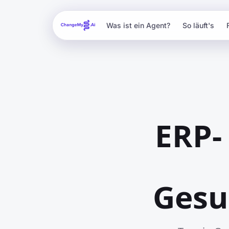
Was ist ein Agent?
So läuft's
ERP-
Gesu