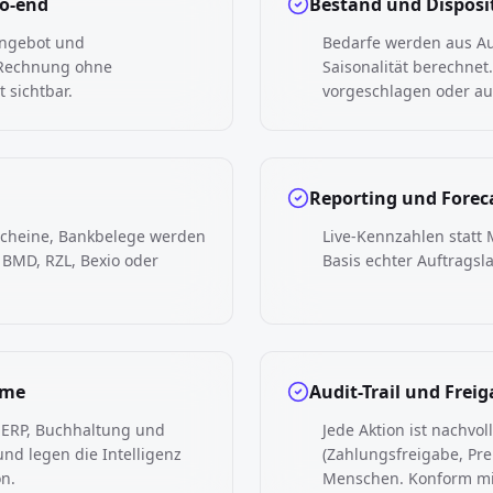
to-end
Bestand und Disposi
Angebot und
Bedarfe werden aus Au
 Rechnung ohne
Saisonalität berechne
 sichtbar.
vorgeschlagen oder au
Reporting und Forec
scheine, Bankbelege werden
Live-Kennzahlen statt 
 BMD, RZL, Bexio oder
Basis echter Auftragsl
eme
Audit-Trail und Frei
 ERP, Buchhaltung und
Jede Aktion ist nachvoll
nd legen die Intelligenz
(Zahlungsfreigabe, Pr
on.
Menschen. Konform mi