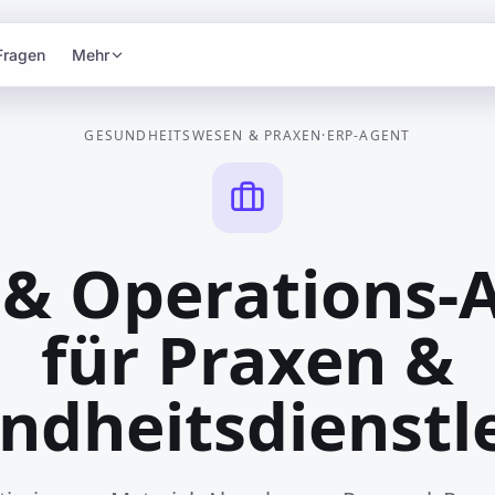
Fragen
Mehr
GESUNDHEITSWESEN & PRAXEN
·
ERP-AGENT
 & Operations-
für Praxen &
ndheitsdienstle