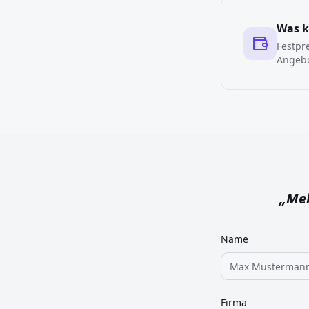
Was k
Festpr
Angebo
„
Meh
Name
Firma