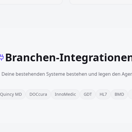
Branchen-Integratione
n Deine bestehenden Systeme bestehen und legen den Agen
Quincy MD
DOCcura
InnoMedic
GDT
HL7
BMD