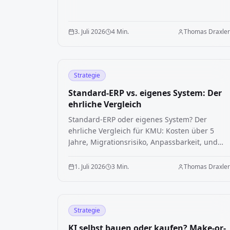
und wie starten KMU konkret? Der
vollständige Leitfaden mit Frameworks,
Beispielen und Kostenlogik.
3. Juli 2026
4 Min.
Thomas Draxle
Strategie
Standard-ERP vs. eigenes System: Der
ehrliche Vergleich
Standard-ERP oder eigenes System? Der
ehrliche Vergleich für KMU: Kosten über 5
Jahre, Migrationsrisiko, Anpassbarkeit, und
der hybride dritte Weg.
1. Juli 2026
3 Min.
Thomas Draxle
Strategie
KI selbst bauen oder kaufen? Make-or-