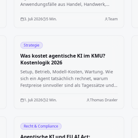
Anwendungsfälle aus Handel, Handwerk,
Industrie und Verwaltung, mit Aufwand und
Nutzen ehrlich eingeordnet.
r
3. Juli 2026
5 Min.
Team
Strategie
Was kostet agentische KI im KMU?
Kostenlogik 2026
Setup, Betrieb, Modell-Kosten, Wartung. Wie
sich ein Agent tatsächlich rechnet, warum
Festpreise sinnvoller sind als Tagessätze und
wo die typischen Amortisationszeiten liegen.
r
1. Juli 2026
2 Min.
Thomas Draxler
Recht & Compliance
Agentische KI und EU AI Act: