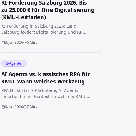
KI-Förderung Salzburg 2026: Bis
zu 25.000 € für Ihre Digitalisierung
(KMU-Leitfaden)
KI-Förderung in Salzburg 2026: Land
Salzburg fördert Digitalisierung und KI-
Projekte mit bis zu 40 %. Wir zeigen
8. Juli 2026
6 Min.
Arbeitswelt 4.0, Salzburg.Digital und
KMU.DIGITAL, was gefördert wird und wie Sie
Schritt für Schritt beantragen, ohne die Frist
zu verpassen.
KI-Agenten
AI Agents vs. klassisches RPA für
KMU: wann welches Werkzeug
RPA klickt starre Klickpfade, AI Agents
entscheiden im Kontext. In welchen KMU-
Prozessen jedes Werkzeug wirklich passt, wo
6. Juli 2026
7 Min.
die Kombination gewinnt und warum die
Wahl nicht ideologisch, sondern nach Judge
und Autonomie getroffen wird.