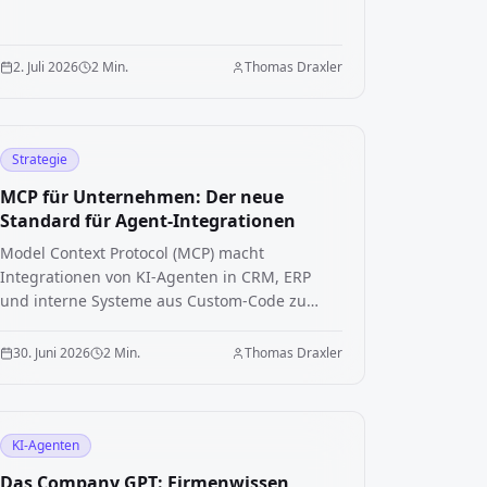
Wettbewerbsfähigkeit entscheidet.
2. Juli 2026
2 Min.
Thomas Draxler
Strategie
MCP für Unternehmen: Der neue
Standard für Agent-Integrationen
Model Context Protocol (MCP) macht
Integrationen von KI-Agenten in CRM, ERP
und interne Systeme aus Custom-Code zu
Konfiguration. Was MCP für Unternehmen
bedeutet und warum es die Adoption
30. Juni 2026
2 Min.
Thomas Draxler
beschleunigt.
KI-Agenten
Das Company GPT: Firmenwissen