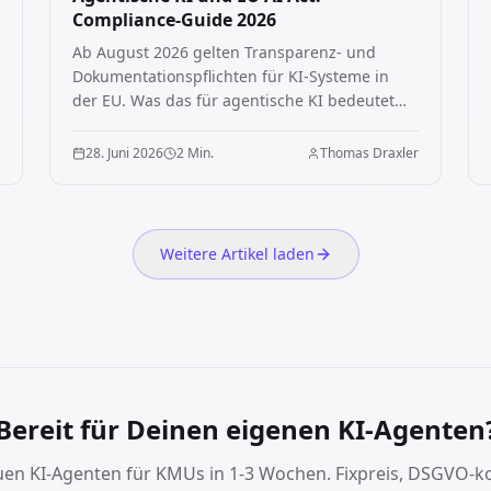
Compliance-Guide 2026
Ab August 2026 gelten Transparenz- und
Dokumentationspflichten für KI-Systeme in
der EU. Was das für agentische KI bedeutet
und wie Unternehmen im DACH-Raum konkret
compliant werden.
r
28. Juni 2026
2 Min.
Thomas Draxler
Weitere Artikel laden
Bereit für Deinen eigenen KI-Agenten
uen KI-Agenten für KMUs in 1-3 Wochen. Fixpreis, DSGVO-k