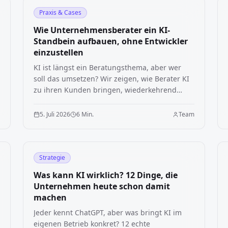
Praxis & Cases
Wie Unternehmensberater ein KI-
Standbein aufbauen, ohne Entwickler
einzustellen
KI ist längst ein Beratungsthema, aber wer
soll das umsetzen? Wir zeigen, wie Berater KI
zu ihren Kunden bringen, wiederkehrend
daran verdienen und die Technik komplett
auslagern, ohne die Kundenbeziehung zu
m
5. Juli 2026
6 Min.
Team
verlieren.
Strategie
Was kann KI wirklich? 12 Dinge, die
Unternehmen heute schon damit
machen
Jeder kennt ChatGPT, aber was bringt KI im
eigenen Betrieb konkret? 12 echte