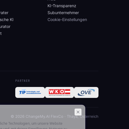
KI-Transparenz
rater
Subunternehmer
sche KI
Cookie-Einstellungen
urator
t
PARTNER
© 2026 ChangeMy.AI FlexCo · Thaya, Österreich
liche Technologien, um unsere Website
rn und, mit deiner Einwilligung, Nutzung zu