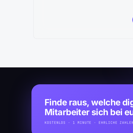
Finde raus, welche di
Mitarbeiter sich bei 
KOSTENLOS · 1 MINUTE · EHRLICHE ZAHLE