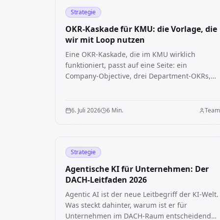
Strategie
OKR-Kaskade für KMU: die Vorlage, die
wir mit Loop nutzen
Eine OKR-Kaskade, die im KMU wirklich
funktioniert, passt auf eine Seite: ein
Company-Objective, drei Department-OKRs,
pro Rolle eine messbare Kennzahl. So bauen
wir sie mit Loop, inklusive Vorlage und
Beispiel aus einem 42-Personen-Betrieb.
6. Juli 2026
6 Min.
Tea
Strategie
Agentische KI für Unternehmen: Der
DACH-Leitfaden 2026
Agentic AI ist der neue Leitbegriff der KI-Welt.
Was steckt dahinter, warum ist er für
Unternehmen im DACH-Raum entscheidend