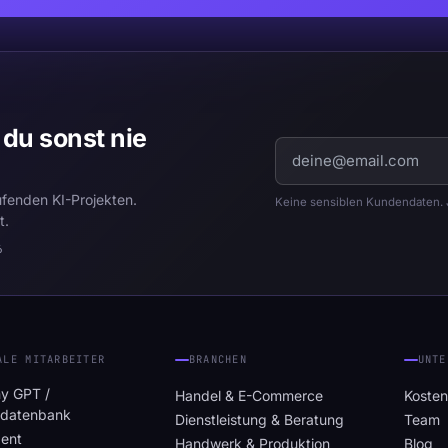
 du sonst nie
ufenden KI-Projekten.
Keine sensiblen Kundendaten. J
t.
6
ALE MITARBEITER
BRANCHEN
UNTE
y GPT /
Handel & E-Commerce
Kosten
sdatenbank
Dienstleistung & Beratung
Team
ent
Handwerk & Produktion
Blog