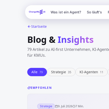
Was ist ein Agent?
So läuft's
Startseite
Blog &
Insights
79
Artikel zu AI-first Unternehmen, KI-Agent
für KMUs.
Alle
Strategie
KI-Agenten
79
35
11
EMPFOHLEN
Strategie
9. Juli 2026
7 Min.