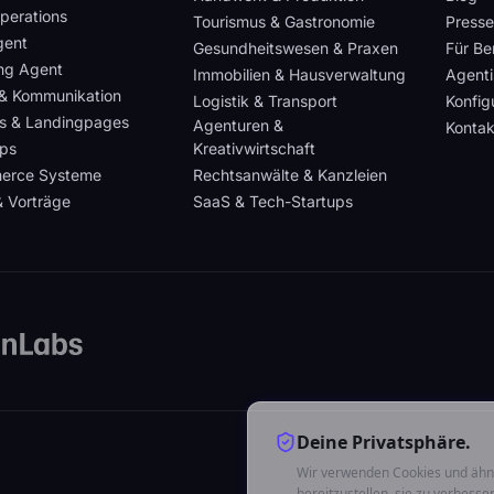
perations
Tourismus & Gastronomie
Presse
gent
Gesundheitswesen & Praxen
Für Be
ng Agent
Immobilien & Hausverwaltung
Agenti
 & Kommunikation
Logistik & Transport
Konfig
s & Landingpages
Agenturen &
Kontak
ps
Kreativwirtschaft
erce Systeme
Rechtsanwälte & Kanzleien
& Vorträge
SaaS & Tech-Startups
Deine Privatsphäre.
Wir verwenden Cookies und ähn
bereitzustellen, sie zu verbesse