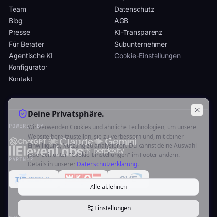
Team
Datenschutz
Blog
AGB
Presse
KI-Transparenz
Für Berater
Subunternehmer
Agentische KI
Cookie-Einstellungen
Konfigurator
Kontakt
Deine Privatsphäre.
POWERED BY
Wir verwenden Cookies und ähnliche Technologien, um unsere
Website bereitzustellen, sie zu verbessern und, mit deiner
Einwilligung, Nutzung zu analysieren. Du kannst deine Auswahl
jederzeit unter "Cookie-Einstellungen" im Footer ändern.
PARTNER
Details in unserer
Datenschutzerklärung
.
Alle ablehnen
Einstellungen