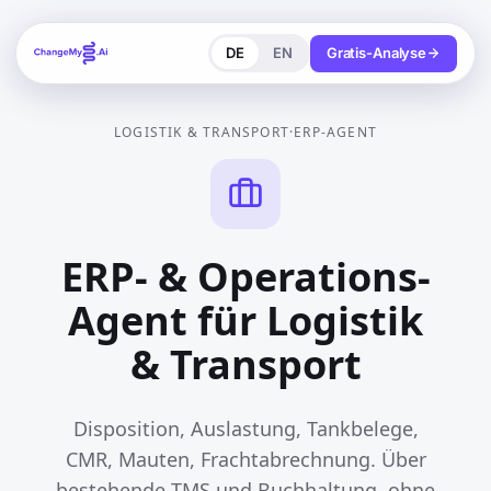
DE
EN
Gratis-Analyse
LOGISTIK & TRANSPORT
·
ERP-AGENT
ERP- & Operations-
Agent für Logistik
& Transport
Disposition, Auslastung, Tankbelege,
CMR, Mauten, Frachtabrechnung. Über
bestehende TMS und Buchhaltung, ohne